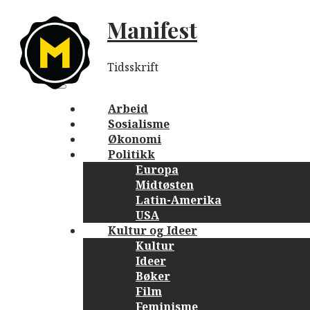
Skip
Manifest
to
content
Tidsskrift
Main
navigation
Menu
Arbeid
Sosialisme
Økonomi
Politikk
Europa
Midtøsten
Latin-Amerika
USA
Kultur og Ideer
Kultur
Ideer
Bøker
Film
Feminisme