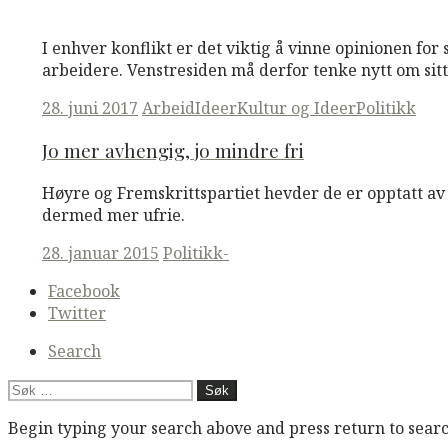
M
M
Read More
I enhver konflikt er det viktig å vinne opinionen for
arbeidere. Venstresiden må derfor tenke nytt om sitt 
Posted
28. juni 2017
Arbeid
Ideer
Kultur og Ideer
Politikk
on
Jo mer avhengig, jo mindre fri
Høyre og Fremskrittspartiet hevder de er opptatt av
dermed mer ufrie.
Posted
28. januar 2015
Politikk-
on
Secondary
Facebook
navigation
Twitter
Search
Søk
etter:
Begin typing your search above and press return to search