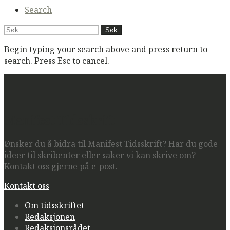
Search
Søk
etter:
Begin typing your search above and press return to
search. Press Esc to cancel.
Manifest Tidsskrift
Ønsker du å bidra til Manifest Tidsskrift? Har du gode
ideer til skribenter eller saker vi kan skrive om?
Kontakt oss gjerne på e-post.
Kontakt oss
Om tidsskriftet
Redaksjonen
Redaksjonsrådet