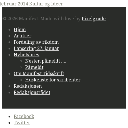
ted
 februar 2014
Kultur og Ideer
© 2026 Manifest.
Made with love by
Pixelgrade
Hjem
Artikler
Fordeling av rikdom
Lansering 27. januar
Nyhetsbrev
Nesten påmeldt ….
Påmeldt
Om Manifest Tidsskrift
Huskeliste for skribenter
Redaksjonen
Redaksjonsrådet
Secondary
Facebook
navigation
Twitter