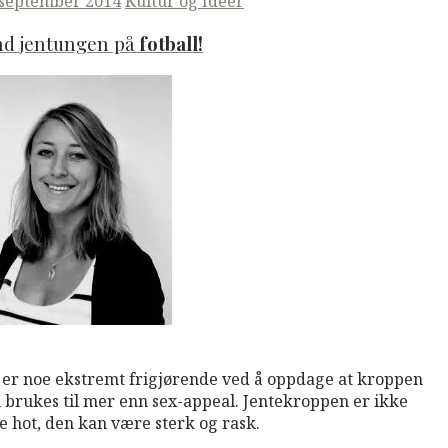
ted
 september 2014
Kultur og Ideer
nd jentungen på
fotball!
M
Read More
 er noe ekstremt frigjørende ved å oppdage at kroppen
 brukes til mer enn sex-appeal. Jentekroppen er ikke
e hot, den kan være sterk og rask.