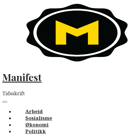
Skip
to
content
Manifest
Tidsskrift
Main
navigation
Menu
Arbeid
Sosialisme
Økonomi
Politikk