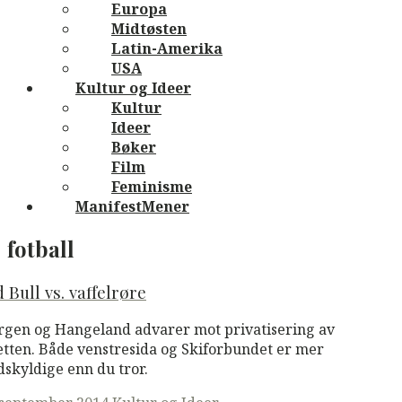
Europa
Midtøsten
Latin-Amerika
USA
Kultur og Ideer
Kultur
Ideer
Bøker
Film
Feminisme
ManifestMener
fotball
 Bull vs. vaffelrøre
rgen og Hangeland advarer mot privatisering av
etten. Både venstresida og Skiforbundet er mer
skyldige enn du tror.