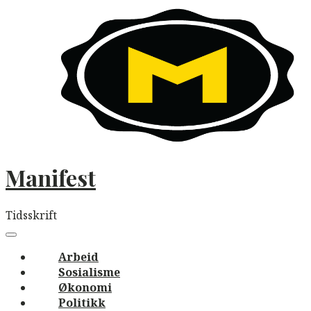
Skip
to
content
Manifest
Tidsskrift
Main
navigation
Menu
Arbeid
Sosialisme
Økonomi
Politikk