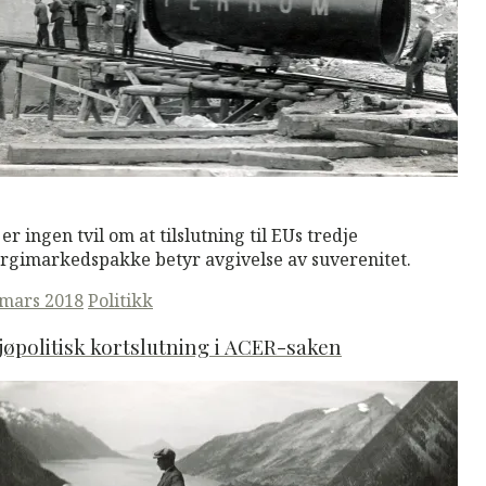
M
Read More
 er ingen tvil om at tilslutning til EUs tredje
rgimarkedspakke betyr avgivelse av suverenitet.
ted
 mars 2018
Politikk
jøpolitisk kortslutning i ACER-saken