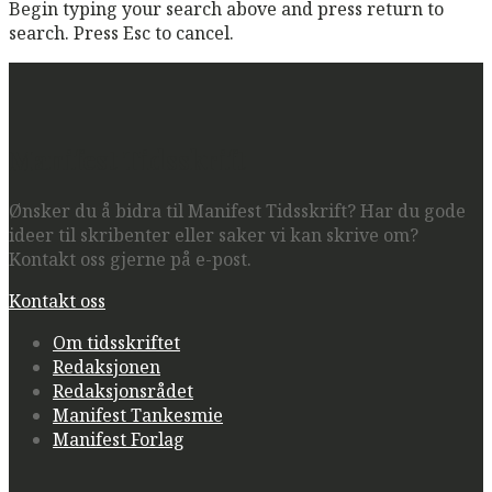
Begin typing your search above and press return to
search. Press Esc to cancel.
Manifest Tidsskrift
Ønsker du å bidra til Manifest Tidsskrift? Har du gode
ideer til skribenter eller saker vi kan skrive om?
Kontakt oss gjerne på e-post.
Kontakt oss
Om tidsskriftet
Redaksjonen
Redaksjonsrådet
Manifest Tankesmie
Manifest Forlag