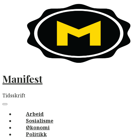
Skip
to
content
Manifest
Tidsskrift
Main
navigation
Menu
Arbeid
Sosialisme
Økonomi
Politikk