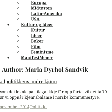
Europa
Midtøsten
Latin-Amerika
USA
Kultur og Ideer
Kultur
Ideer
Bøker
Film
Feminisme
ManifestMener
Author:
Maria Dyrhol Sandvik
alpolitikkens andre kjønn
som dei lokale partilaga ikkje får opp farta, vil det ta 70
før vi oppnår kjønnsbalanse i norske kommunestyre.
ted
 november 2014
Politikk-