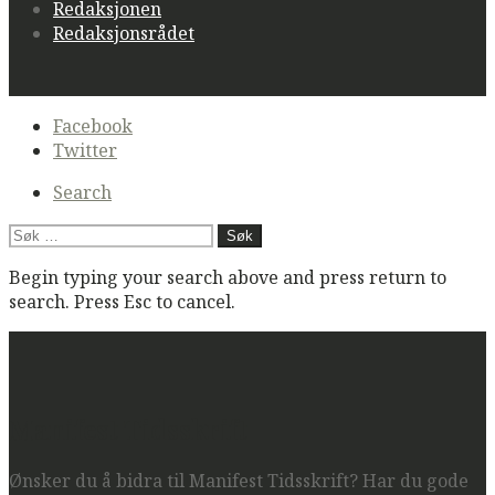
Redaksjonen
Redaksjonsrådet
Secondary
Facebook
navigation
Twitter
Search
Søk
etter:
Begin typing your search above and press return to
search. Press Esc to cancel.
Manifest Tidsskrift
Ønsker du å bidra til Manifest Tidsskrift? Har du gode