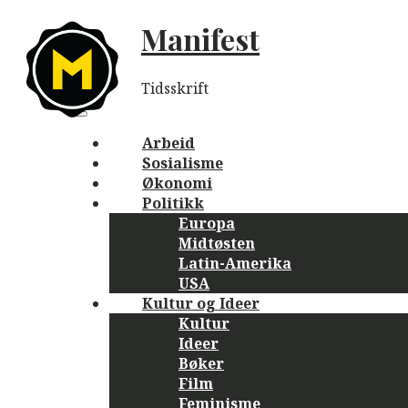
Skip
Manifest
to
content
Tidsskrift
Main
navigation
Menu
Arbeid
Sosialisme
Økonomi
Politikk
Europa
Midtøsten
Latin-Amerika
USA
Kultur og Ideer
Kultur
Ideer
Bøker
Film
Feminisme