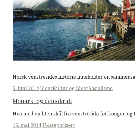
M
M
Read More
Norsk venstresides historie inneholder en sammens
Posted
5. juni 2014
Ideer
Kultur og Ideer
Sosialisme
on
Monarki og demokrati
Hva med en liten skål fra venstresida for kongen og
Posted
13. mai 2014
Ukategorisert
on