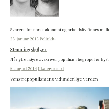
M
M
Read More
Svarene for norsk økonomi og arbeidsliv finnes mell
Posted
28. januar 2015
Politikk-
on
Stemningsbølger
Når ytre høyre avskriver populismebegrepet er kyste
Posted
5. august 2014
Ukategorisert
on
Venstrepopulismens vidunderlige verden