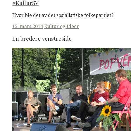
#KulturSV
Hvor ble det av det sosialistiske folkepartiet?
Posted
15. mars 2014
Kultur og Ideer
on
En bredere venstreside