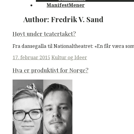
ManifestMener
Author:
Fredrik V. Sand
Høyt under teatertaket?
Fra dansegalla til Nationaltheatret: «En får væra so
Posted
17. februar 2015
Kultur og Ideer
on
Hva er produktivt for Norge?