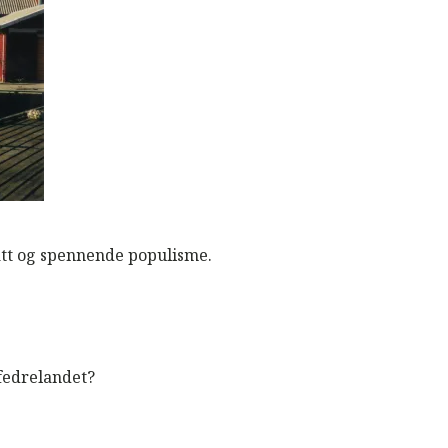
att og spennende populisme.
 fedrelandet?