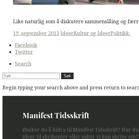
M
M
Read More
Like naturlig som å diskutere sammenslåing og færre
Posted
19. september 2013
Ideer
Kultur og Ideer
Politikk-
on
Secondary
Facebook
navigation
Twitter
Search
Søk
etter:
Begin typing your search above and press return to search
Manifest Tidsskrift
Ønsker du å bidra til Manifest Tidsskrift? Har d
ideer til skribenter eller saker vi kan skrive om