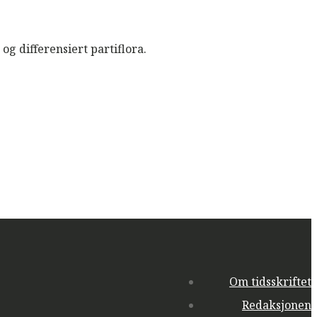
g differensiert partiflora.
Om tidsskriftet
Redaksjonen