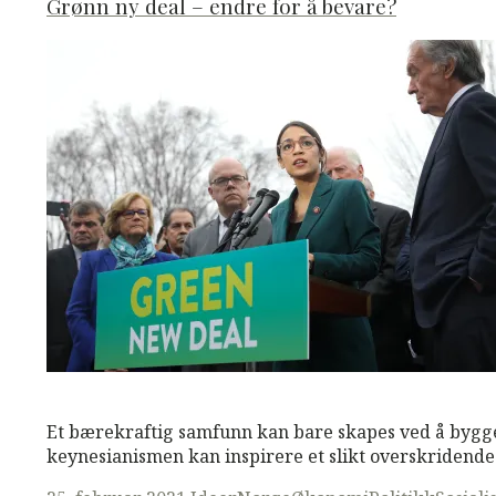
Grønn ny deal – endre for å bevare?
M
M
Read More
Et bærekraftig samfunn kan bare skapes ved å bygge 
keynesianismen kan inspirere et slikt overskridende