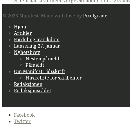
Posted
25. februar 2021
Ideer
Norge
Økonomi
Politikk
Sosial
on
© 2026 Manifest.
Made with love by
Pixelgrade
Hjem
Artikler
Fordeling av rikdom
Lansering 27. januar
Nyhetsbrev
Nesten påmeldt ….
Påmeldt
Om Manifest Tidsskrift
Huskeliste for skribenter
Redaksjonen
Redaksjonsrådet
Secondary
Facebook
navigation
Twitter