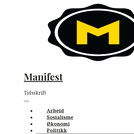
Skip
to
content
Manifest
Tidsskrift
Main
navigation
Menu
Arbeid
Sosialisme
Økonomi
Politikk