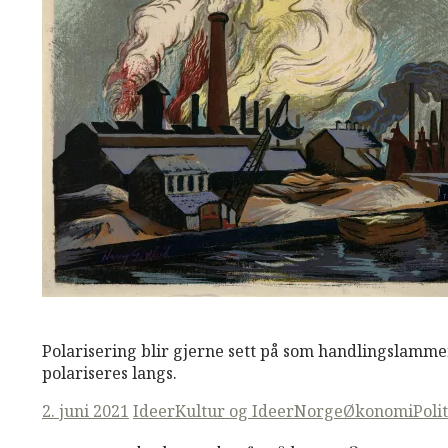
M
M
Read More
Polarisering blir gjerne sett på som handlingslammen
polariseres langs.
Posted
2. juni 2021
Ideer
Kultur og Ideer
Norge
Økonomi
Poli
on