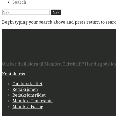
Search
Søk
etter:
Begin typing your search above and press return to search
Manifest Tidsskrift
Ønsker du å bidra til Manifest Tidsskrift? Har du gode ide
Kontakt oss
Om tidsskriftet
Redaksjonen
Redaksjonsrådet
Manifest Tankesmie
Manifest Forlag