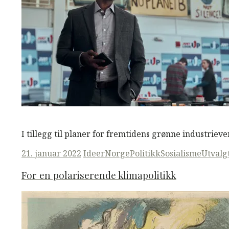
M
M
Read More
I tillegg til planer for fremtidens grønne industriev
Posted
21. januar 2022
Ideer
Norge
Politikk
Sosialisme
Utvalg
on
For en polariserende klimapolitikk