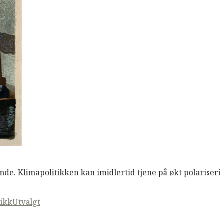
de. Klimapolitikken kan imidlertid tjene på økt polariser
tikk
Utvalgt