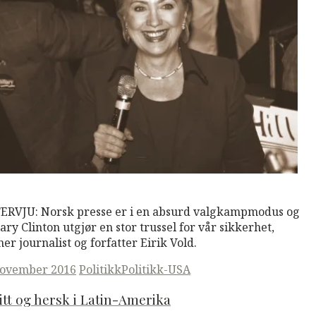
M
Read More
ERVJU: Norsk presse er i en absurd valgkampmodus og
lary Clinton utgjør en stor trussel for vår sikkerhet,
er journalist og forfatter Eirik Vold.
ted
november 2016
Politikk
Politikk-
USA
itt og hersk i Latin-Amerika