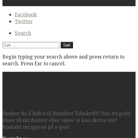
Secondary
Facebook
navigation
Twitter
Search
Søk
etter:
Begin typing your search above and press return to
search. Press Esc to cancel.
Manifest Tidsskrift
Ønsker du å bidra til Manifest Tidsskrift? Har du gode
ideer til skribenter eller saker vi kan skrive om?
Kontakt oss gjerne på e-post.