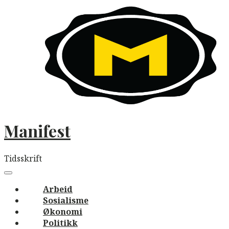
Skip
to
content
Manifest
Tidsskrift
Main
navigation
Menu
Arbeid
Sosialisme
Økonomi
Politikk