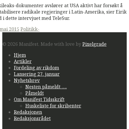
ileaks-dokumenter avslører at USA aktivt har forsøkt å
tabilisere radikale regjeringer i Latin-Amerika, sier Eirik
d i dette intervjuet med TeleSur.
ted
 mai 2015
Politikk-
© 2026 Manifest.
Made with love by
Pixelgrade
Hjem
Artikler
Fordeling av rikdom
Lansering 27. januar
Nyhetsbrev
Nesten påmeldt ….
Påmeldt
Om Manifest Tidsskrift
Huskeliste for skribenter
Redaksjonen
Redaksjonsrådet