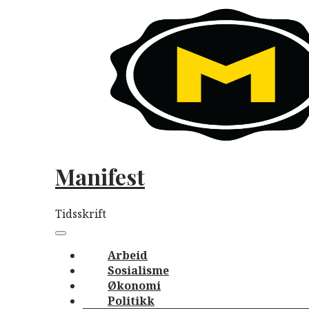
Skip
to
content
Manifest
Tidsskrift
Main
navigation
Menu
Arbeid
Sosialisme
Økonomi
Politikk