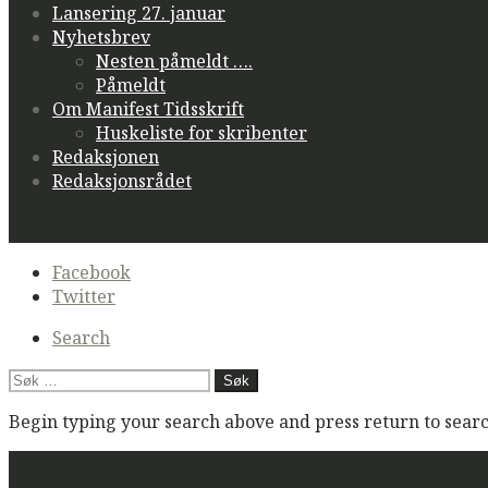
Lansering 27. januar
Nyhetsbrev
Nesten påmeldt ….
Påmeldt
Om Manifest Tidsskrift
Huskeliste for skribenter
Redaksjonen
Redaksjonsrådet
Secondary
Facebook
navigation
Twitter
Search
Søk
etter:
Begin typing your search above and press return to search