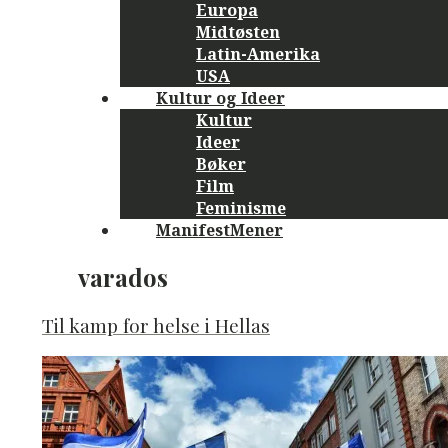
Europa
Midtøsten
Latin-Amerika
USA
Kultur og Ideer
Kultur
Ideer
Bøker
Film
Feminisme
ManifestMener
varados
Til kamp for helse i Hellas