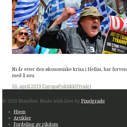
M
M
Read More
Ni år etter den økonomiske krisa i Hellas, har forv
med å snu.
Posted
30. april 2019
Europa
Politikk
Utvalgt
on
© 2026 Manifest.
Made with love by
Pixelgrade
Hjem
Artikler
Fordeling av rikdom