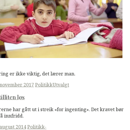
M
Read More
ing er ikke viktig, det lærer man.
ted
 november 2017
Politikk
Utvalgt
tilliten løs
erne har gått ut i streik «for ingenting». Det kravet bør
få innfridd.
ted
 august 2014
Politikk-