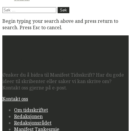
Søk
etter:
Begin typing your search above and press return to
search. Press Esc to cancel.
Manifest Tidsskrift
Ønsker du å bidra til Manifest Tidsskrift? Har du gode
ideer til skribenter eller saker vi kan skrive om?
Kontakt oss gjerne på e-post.
Kontakt oss
Om tidsskriftet
Redaksjonen
Redaksjonsrådet
Manifest Tankesmie