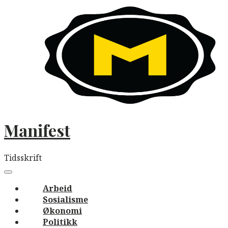
Skip
to
content
Manifest
Tidsskrift
Main
navigation
Menu
Arbeid
Sosialisme
Økonomi
Politikk