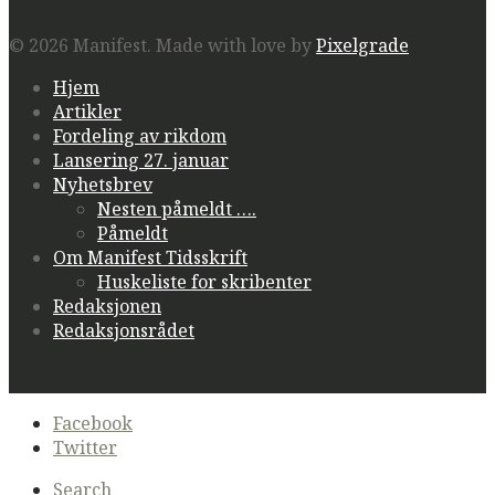
© 2026 Manifest.
Made with love by
Pixelgrade
Hjem
Artikler
Fordeling av rikdom
Lansering 27. januar
Nyhetsbrev
Nesten påmeldt ….
Påmeldt
Om Manifest Tidsskrift
Huskeliste for skribenter
Redaksjonen
Redaksjonsrådet
Secondary
Facebook
navigation
Twitter
Search