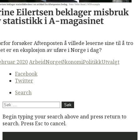
M
Read More
rfor forsøker Aftenposten å villede leserne sine til å tro
det er en eksplosjon av uføre i Norge i dag?
ted
februar 2020
Arbeid
Norge
Økonomi
Politikk
Utvalgt
Secondary
Facebook
navigation
Twitter
Search
Søk
etter:
Begin typing your search above and press return to
search. Press Esc to cancel.