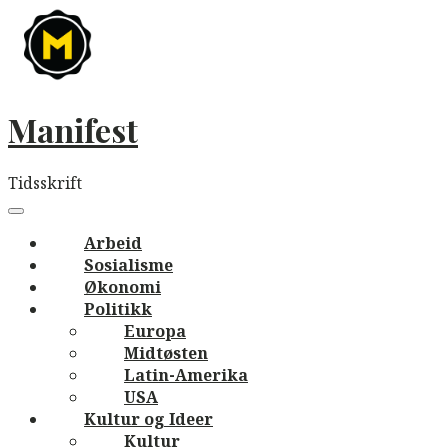
Skip
to
content
Manifest
Tidsskrift
Main
navigation
Menu
Arbeid
Sosialisme
Økonomi
Politikk
Europa
Midtøsten
Latin-Amerika
USA
Kultur og Ideer
Kultur