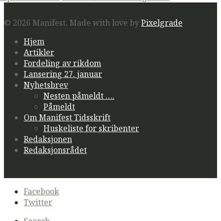
© 2026 Manifest.
Made with love by
Pixelgrade
Hjem
Artikler
Fordeling av rikdom
Lansering 27. januar
Nyhetsbrev
Nesten påmeldt ….
Påmeldt
Om Manifest Tidsskrift
Huskeliste for skribenter
Redaksjonen
Redaksjonsrådet
Secondary
Facebook
navigation
Twitter
Search