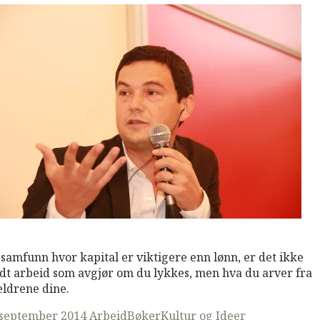
M
Read More
t samfunn hvor kapital er viktigere enn lønn, er det ikke
dt arbeid som avgjør om du lykkes, men hva du arver fra
eldrene dine.
ted
 september 2014
Arbeid
Bøker
Kultur og Ideer