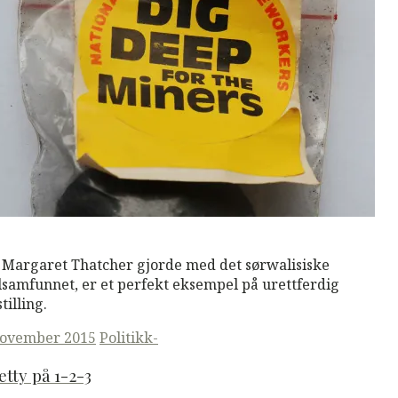
M
Read More
 Margaret Thatcher gjorde med det sørwalisiske
lsamfunnet, er et perfekt eksempel på urettferdig
tilling.
ted
november 2015
Politikk-
etty på 1-2-3