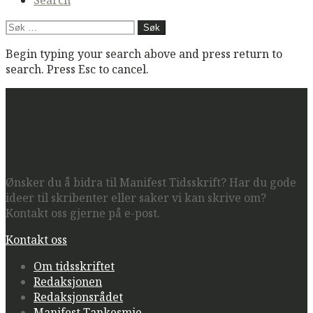
Søk
etter:
Begin typing your search above and press return to
search. Press Esc to cancel.
Manifest Tidsskrift
Ønsker du å bidra til Manifest Tidsskrift? Har du gode
ideer til skribenter eller saker vi kan skrive om?
Kontakt oss gjerne på e-post.
Kontakt oss
Om tidsskriftet
Redaksjonen
Redaksjonsrådet
Manifest Tankesmie