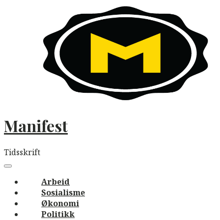
Skip
to
content
Manifest
Tidsskrift
Main
navigation
Menu
Arbeid
Sosialisme
Økonomi
Politikk