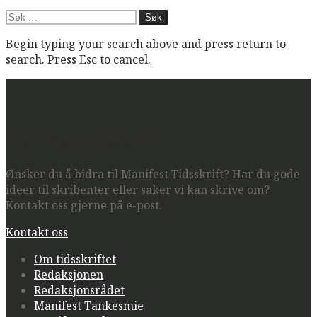
Søk
etter:
Begin typing your search above and press return to
search. Press Esc to cancel.
Manifest Tidsskrift
Ønsker du å bidra til Manifest Tidsskrift? Har du gode
ideer til skribenter eller saker vi kan skrive om?
Kontakt oss gjerne på e-post.
Kontakt oss
Om tidsskriftet
Redaksjonen
Redaksjonsrådet
Manifest Tankesmie