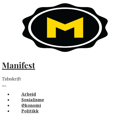
Skip
to
content
Manifest
Tidsskrift
Main
navigation
Menu
Arbeid
Sosialisme
Økonomi
Politikk