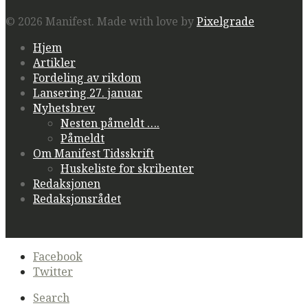
© 2026 Manifest.
Made with love by
Pixelgrade
Hjem
Artikler
Fordeling av rikdom
Lansering 27. januar
Nyhetsbrev
Nesten påmeldt ….
Påmeldt
Om Manifest Tidsskrift
Huskeliste for skribenter
Redaksjonen
Redaksjonsrådet
Secondary
Facebook
navigation
Twitter
Search