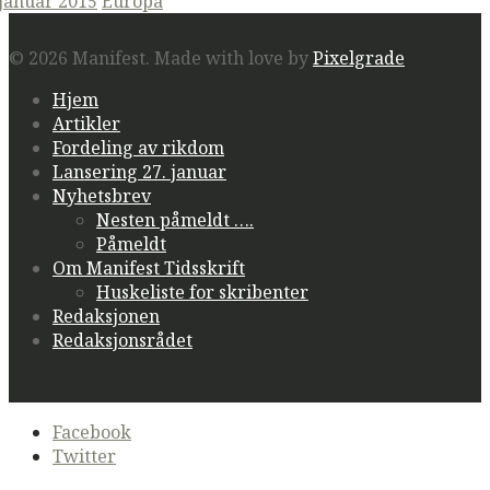
ted
 januar 2015
Europa
© 2026 Manifest.
Made with love by
Pixelgrade
Hjem
Artikler
Fordeling av rikdom
Lansering 27. januar
Nyhetsbrev
Nesten påmeldt ….
Påmeldt
Om Manifest Tidsskrift
Huskeliste for skribenter
Redaksjonen
Redaksjonsrådet
Secondary
Facebook
navigation
Twitter