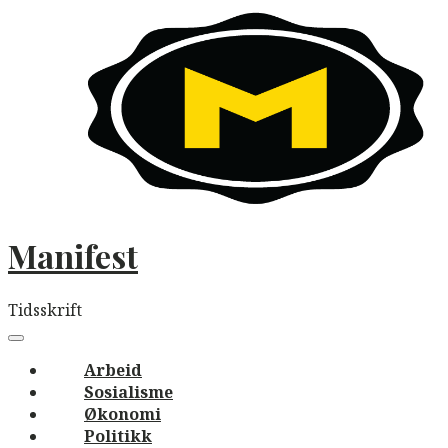
Skip
to
content
Manifest
Tidsskrift
Main
navigation
Menu
Arbeid
Sosialisme
Økonomi
Politikk