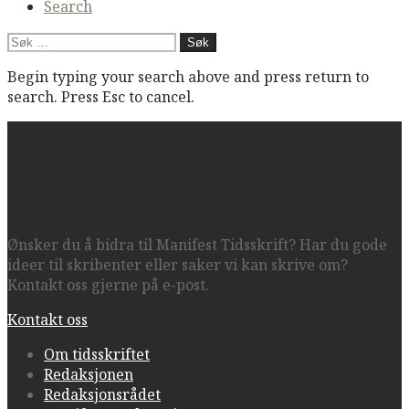
Search
Søk
etter:
Begin typing your search above and press return to
search. Press Esc to cancel.
Manifest Tidsskrift
Ønsker du å bidra til Manifest Tidsskrift? Har du gode
ideer til skribenter eller saker vi kan skrive om?
Kontakt oss gjerne på e-post.
Kontakt oss
Om tidsskriftet
Redaksjonen
Redaksjonsrådet