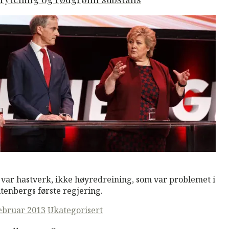
M
Read More
 var hastverk, ikke høyredreining, som var problemet i
ltenbergs første regjering.
ted
februar 2013
Ukategorisert