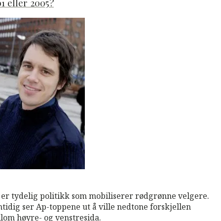
1 eller 2005?
M
Read More
 er tydelig politikk som mobiliserer rødgrønne velgere.
tidig ser Ap-toppene ut å ville nedtone forskjellen
lom høyre- og venstresida.