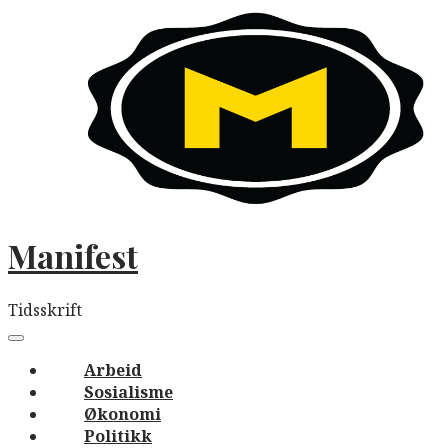
Skip
to
content
Manifest
Tidsskrift
Main
navigation
Menu
Arbeid
Sosialisme
Økonomi
Politikk