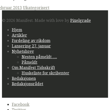
ted
februar 2013
Ukategorisert
© 2026 Manifest.
Made with love by
Pixelgrade
Hjem
Artikler
Fordeling av rikdom
Lansering 27. januar
Nyhetsbrev
Nesten påmeldt ….
Påmeldt
Om Manifest Tidsskrift
Huskeliste for skribenter
Redaksjonen
Redaksjonsrådet
Secondary
Facebook
navigation
Twitter