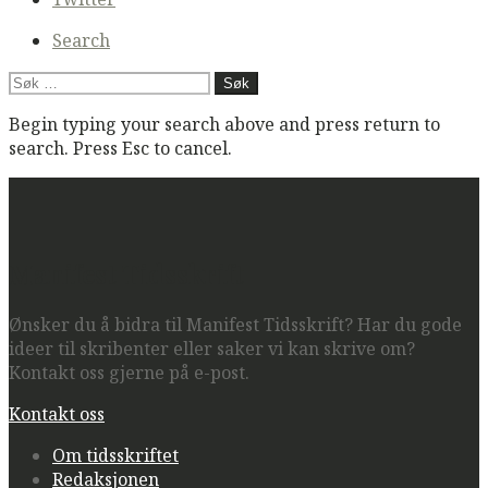
Search
Søk
etter:
Begin typing your search above and press return to
search. Press Esc to cancel.
Manifest Tidsskrift
Ønsker du å bidra til Manifest Tidsskrift? Har du gode
ideer til skribenter eller saker vi kan skrive om?
Kontakt oss gjerne på e-post.
Kontakt oss
Om tidsskriftet
Redaksjonen