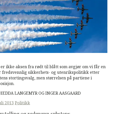
M
Read More
 er ikke aksen fra rødt til blått som avgjør om vi får en
 fredsvennlig sikkerhets- og utenrikspolitikk etter
tens stortingsvalg, men størrelsen på partiene i
osisjon.
 HEDDA LANGEMYR OG INGER AASGAARD
ted
uli 2013
Politikk
rytelling og rødgrønn substans