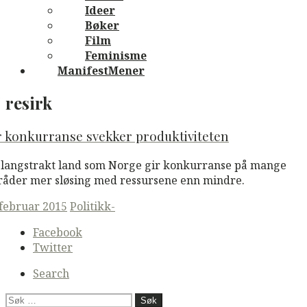
Ideer
Bøker
Film
Feminisme
ManifestMener
resirk
 konkurranse svekker produktiviteten
t langstrakt land som Norge gir konkurranse på mange
åder mer sløsing med ressursene enn mindre.
ted
 februar 2015
Politikk-
Secondary
Facebook
navigation
Twitter
Search
Søk