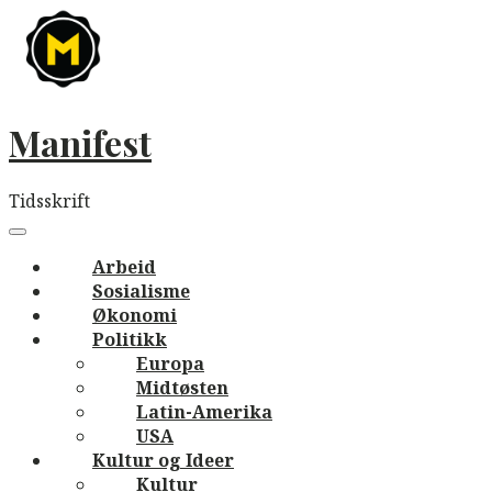
Skip
to
content
Manifest
Tidsskrift
Main
navigation
Menu
Arbeid
Sosialisme
Økonomi
Politikk
Europa
Midtøsten
Latin-Amerika
USA
Kultur og Ideer
Kultur