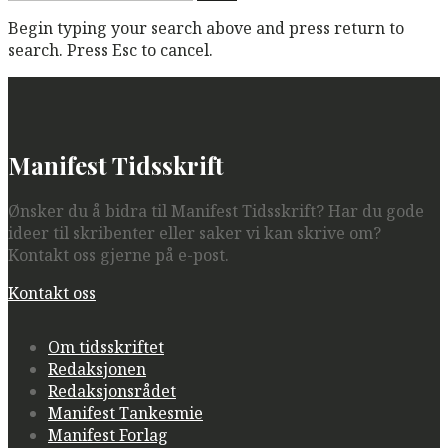
etter:
Begin typing your search above and press return to
search. Press Esc to cancel.
Manifest Tidsskrift
Ønsker du å bidra til Manifest Tidsskrift? Har du gode
ideer til skribenter eller saker vi kan skrive om?
Kontakt oss gjerne på e-post.
Kontakt oss
Om tidsskriftet
Redaksjonen
Redaksjonsrådet
Manifest Tankesmie
Manifest Forlag