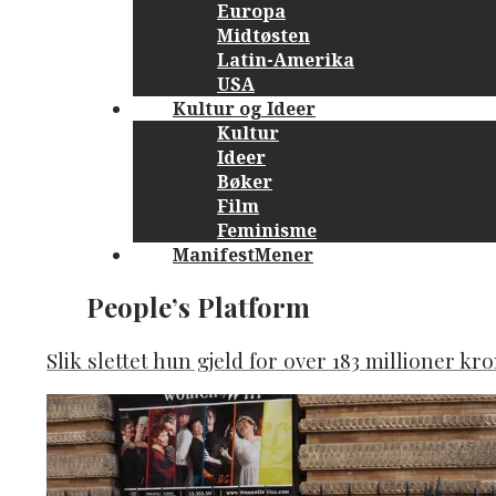
Europa
Midtøsten
Latin-Amerika
USA
Kultur og Ideer
Kultur
Ideer
Bøker
Film
Feminisme
ManifestMener
People’s Platform
Slik slettet hun gjeld for over 183 millioner kr