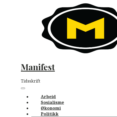
Skip
to
content
Manifest
Tidsskrift
Main
navigation
Menu
Arbeid
Sosialisme
Økonomi
Politikk