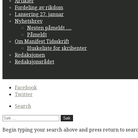
Artikler
Fordeling av rikdom
Lansering 27. januar
Nyhetsbrev
Nesten påmeldt ….
Påmeldt
Om Manifest Tidsskrift
Huskeliste for skribenter
Redaksjonen
Redaksjonsrådet
Secondary
Facebook
navigation
Twitter
Search
Søk
etter:
Begin typing your search above and press return to search