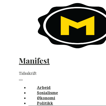
Skip
to
content
Manifest
Tidsskrift
Main
navigation
Menu
Arbeid
Sosialisme
Økonomi
Politikk