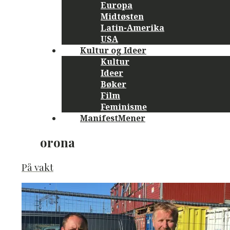
Europa
Midtøsten
Latin-Amerika
USA
Kultur og Ideer
Kultur
Ideer
Bøker
Film
Feminisme
ManifestMener
orona
På vakt