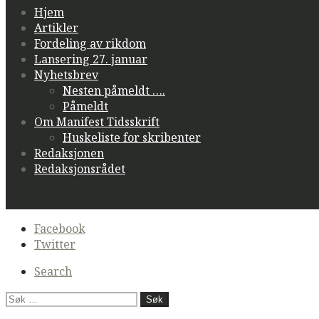
Hjem
Artikler
Fordeling av rikdom
Lansering 27. januar
Nyhetsbrev
Nesten påmeldt ….
Påmeldt
Om Manifest Tidsskrift
Huskeliste for skribenter
Redaksjonen
Redaksjonsrådet
Secondary
Facebook
navigation
Twitter
Search
Søk
etter: