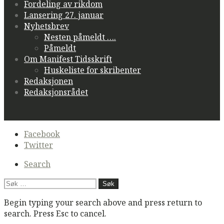
Fordeling av rikdom
Lansering 27. januar
Nyhetsbrev
Nesten påmeldt ….
Påmeldt
Om Manifest Tidsskrift
Huskeliste for skribenter
Redaksjonen
Redaksjonsrådet
Secondary
Facebook
navigation
Twitter
Search
Søk
etter:
Begin typing your search above and press return to
search. Press Esc to cancel.