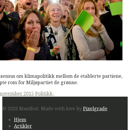
M
Read More
sensus om klimapolitikk mellom de etablerte partiene,
pte rom for Miljøpartiet de grønne.
ted
 november 2015
Politikk-
© 2026 Manifest.
Made with love by
Pixelgrade
Hjem
Artikler