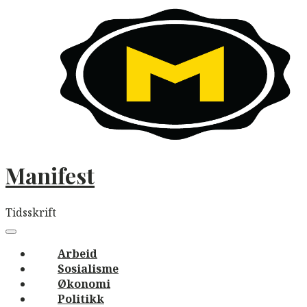
Skip
to
content
Manifest
Tidsskrift
Main
navigation
Menu
Arbeid
Sosialisme
Økonomi
Politikk