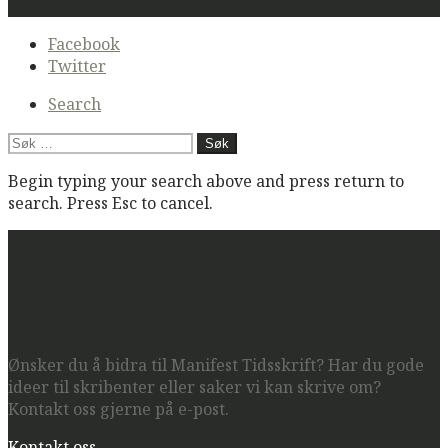
Secondary
Facebook
navigation
Twitter
Search
Søk
etter:
Begin typing your search above and press return to
search. Press Esc to cancel.
Manifest Tidsskrift
Ønsker du å bidra til Manifest Tidsskrift? Har du gode
ideer til skribenter eller saker vi kan skrive om?
Kontakt oss gjerne på e-post.
Kontakt oss