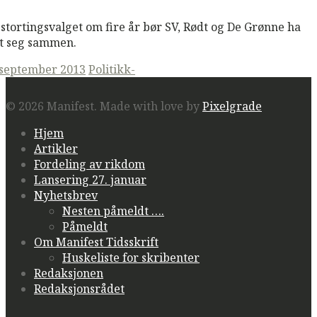
 stortingsvalget om fire år bør SV, Rødt og De Grønne ha
tt seg sammen.
ted
 september 2013
Politikk-
© 2026 Manifest.
Made with love by
Pixelgrade
Hjem
Artikler
Fordeling av rikdom
Lansering 27. januar
Nyhetsbrev
Nesten påmeldt ….
Påmeldt
Om Manifest Tidsskrift
Huskeliste for skribenter
Redaksjonen
Redaksjonsrådet