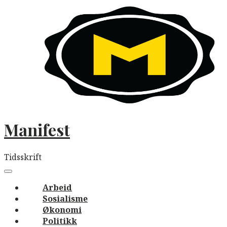
Skip
to
content
Manifest
Tidsskrift
Main
navigation
Menu
Arbeid
Sosialisme
Økonomi
Politikk