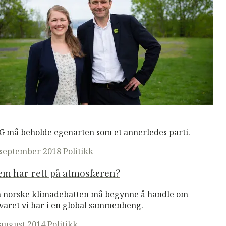
M
Read More
 må beholde egenarten som et annerledes parti.
ted
 september 2018
Politikk
em har rett på atmosfæren?
 norske klimadebatten må begynne å handle om
varet vi har i en global sammenheng.
ted
 august 2014
Politikk-