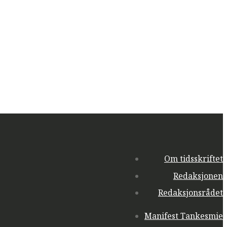
Om tidsskriftet
Redaksjonen
Redaksjonsrådet
Manifest Tankesmie