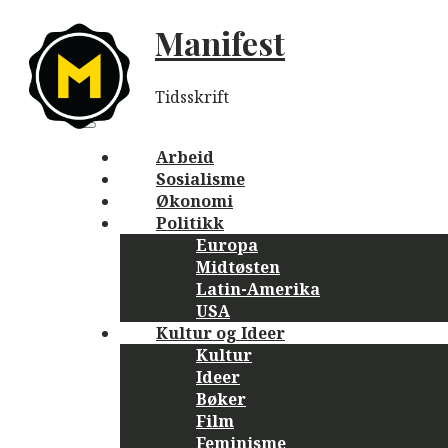
Skip
Manifest
to
content
Tidsskrift
Main
navigation
Menu
Arbeid
Sosialisme
Økonomi
Politikk
Europa
Midtøsten
Latin-Amerika
USA
Kultur og Ideer
Kultur
Ideer
Bøker
Film
Feminisme