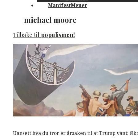
ManifestMener
michael moore
Tilbake til
populismen!
M
M
Read More
Uansett hva du tror er årsaken til at Trump vant: Ø