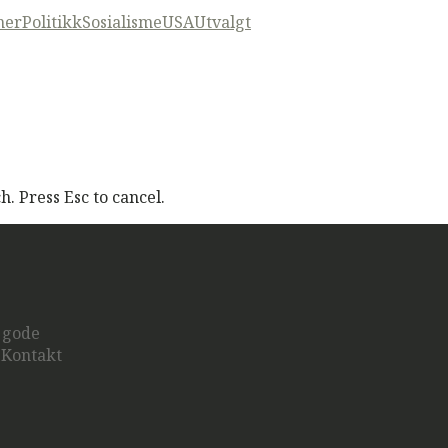
ner
Politikk
Sosialisme
USA
Utvalgt
. Press Esc to cancel.
u gode
? Kontakt