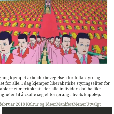
M
Read More
gang kjempet arbeiderbevegelsen for folkestyre og
het for alle. I dag kjemper liberalistiske styringseliter for
tablere et meritokrati, der alle individer skal ha like
igheter til å skaffe seg et forsprang i livets kappløp.
ted
 februar 2018
Kultur og Ideer
ManifestMener
Utvalgt