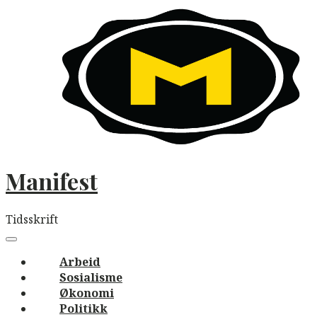
Skip
to
content
Manifest
Tidsskrift
Main
navigation
Menu
Arbeid
Sosialisme
Økonomi
Politikk