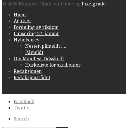
© 2026 Manifest.
Made with love by
Pixelgrade
Hjem
Artikler
Fordeling av rikdom
Lansering 27. januar
Nyhetsbrev
Nesten påmeldt ….
Påmeldt
Om Manifest Tidsskrift
Huskeliste for skribenter
Redaksjonen
Redaksjonsrådet
Secondary
Facebook
navigation
Twitter
Search