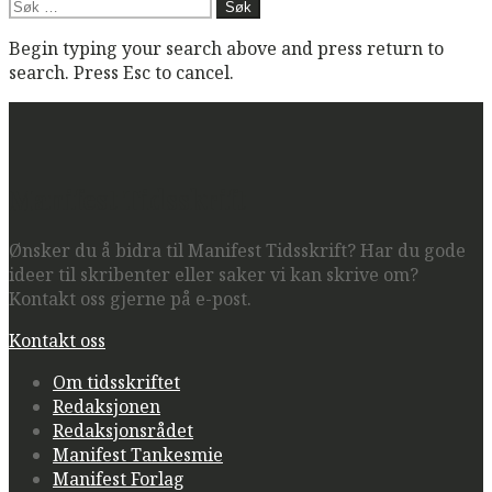
Søk
etter:
Begin typing your search above and press return to
search. Press Esc to cancel.
Manifest Tidsskrift
Ønsker du å bidra til Manifest Tidsskrift? Har du gode
ideer til skribenter eller saker vi kan skrive om?
Kontakt oss gjerne på e-post.
Kontakt oss
Om tidsskriftet
Redaksjonen
Redaksjonsrådet
Manifest Tankesmie
Manifest Forlag