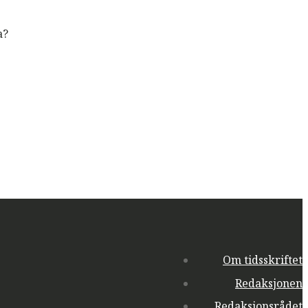
a?
Om tidsskriftet
Redaksjonen
Redaksjonsrådet