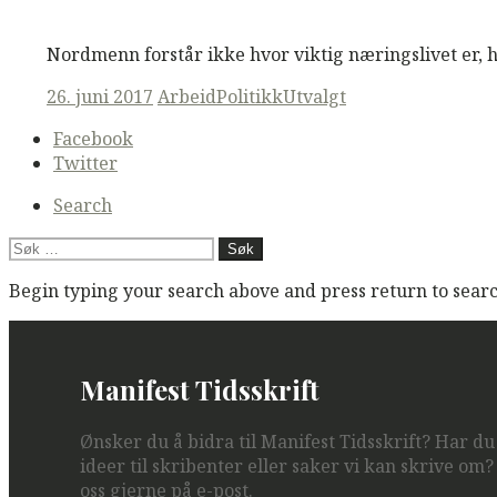
M
M
Read More
Nordmenn forstår ikke hvor viktig næringslivet er, 
Posted
26. juni 2017
Arbeid
Politikk
Utvalgt
on
Secondary
Facebook
navigation
Twitter
Search
Søk
etter:
Begin typing your search above and press return to search
Manifest Tidsskrift
Ønsker du å bidra til Manifest Tidsskrift? Har d
ideer til skribenter eller saker vi kan skrive om
oss gjerne på e-post.