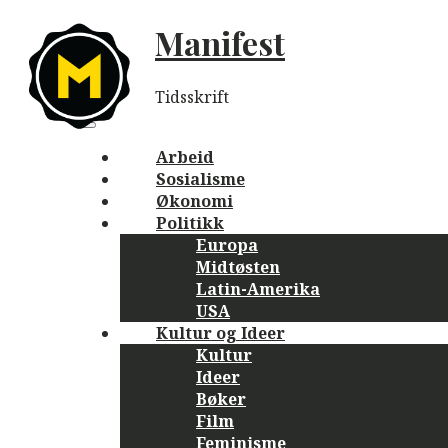
Skip
Manifest
to
content
Tidsskrift
Main
navigation
Menu
Arbeid
Sosialisme
Økonomi
Politikk
Europa
Midtøsten
Latin-Amerika
USA
Kultur og Ideer
Kultur
Ideer
Bøker
Film
Feminisme