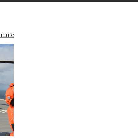
dømme