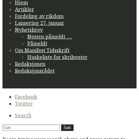
Hjem
Artikler
Fordeling av rikdom
Lansering 27. januar
Nyhetsbrev
Nesten påmeldt ….
Påmeldt
Om Manifest Tidsskrift
Huskeliste for skribenter
Redaksjonen
Redaksjonsrådet
Secondary
Facebook
navigation
Twitter
Search
Søk
etter: