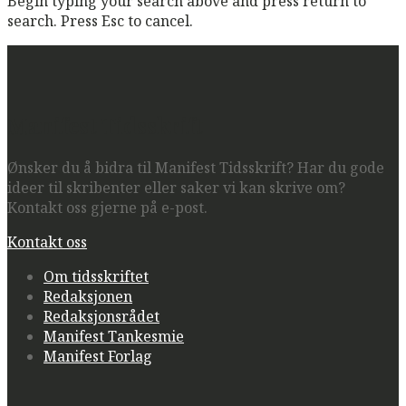
Begin typing your search above and press return to
search. Press Esc to cancel.
Manifest Tidsskrift
Ønsker du å bidra til Manifest Tidsskrift? Har du gode
ideer til skribenter eller saker vi kan skrive om?
Kontakt oss gjerne på e-post.
Kontakt oss
Om tidsskriftet
Redaksjonen
Redaksjonsrådet
Manifest Tankesmie
Manifest Forlag