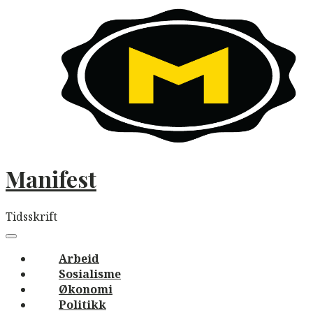
Skip
to
content
Manifest
Tidsskrift
Main
navigation
Menu
Arbeid
Sosialisme
Økonomi
Politikk