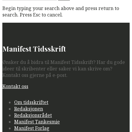
etter:
Begin typing your search above and press return to
search. Press Esc to cancel.
Manifest Tidsskrift
Ønsker du å bidra til Manifest Tidsskrift? Har du gode
ideer til skribenter eller saker vi kan skrive om?
Kontakt oss gjerne på e-post.
Kontakt oss
Om tidsskriftet
Redaksjonen
Redaksjonsrådet
Manifest Tankesmie
Manifest Forlag