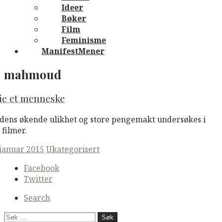
Ideer
Bøker
Film
Feminisme
ManifestMener
mahmoud
eie et menneske
dens økende ulikhet og store pengemakt undersøkes i
 filmer.
ted
 januar 2015
Ukategorisert
Secondary
Facebook
navigation
Twitter
Search
Søk