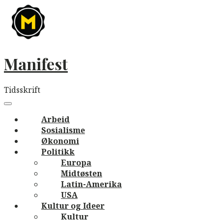
Skip
to
content
Manifest
Tidsskrift
Main
navigation
Menu
Arbeid
Sosialisme
Økonomi
Politikk
Europa
Midtøsten
Latin-Amerika
USA
Kultur og Ideer
Kultur