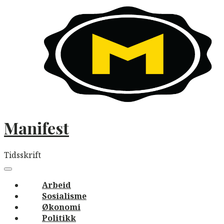
Skip
to
content
Manifest
Tidsskrift
Main
navigation
Menu
Arbeid
Sosialisme
Økonomi
Politikk