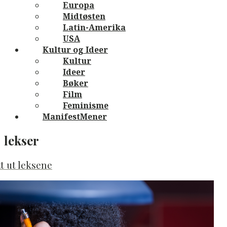
Europa
Midtøsten
Latin-Amerika
USA
Kultur og Ideer
Kultur
Ideer
Bøker
Film
Feminisme
ManifestMener
lekser
t ut leksene