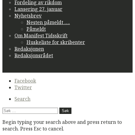
Fordeling av rikdom
Lansering 27. januar
Nyhetsbrev
Nesten påmeldt ….
Påmeldt
Om Manifest Tidsskrift
Huskeliste for skribenter
Redaksjonen
Redaksjonsrådet
Secondary
Facebook
navigation
Twitter
Search
Søk
etter:
Begin typing your search above and press return to
search. Press Esc to cancel.