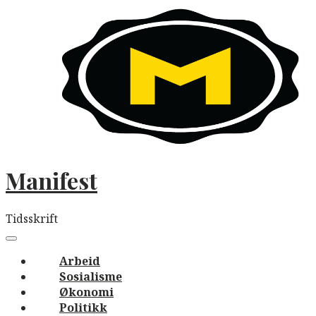
Skip
to
content
Manifest
Tidsskrift
Main
navigation
Menu
Arbeid
Sosialisme
Økonomi
Politikk