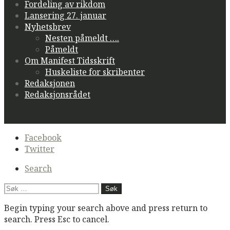
Fordeling av rikdom
Lansering 27. januar
Nyhetsbrev
Nesten påmeldt ….
Påmeldt
Om Manifest Tidsskrift
Huskeliste for skribenter
Redaksjonen
Redaksjonsrådet
Secondary
Facebook
navigation
Twitter
Search
Søk
etter:
Begin typing your search above and press return to
search. Press Esc to cancel.