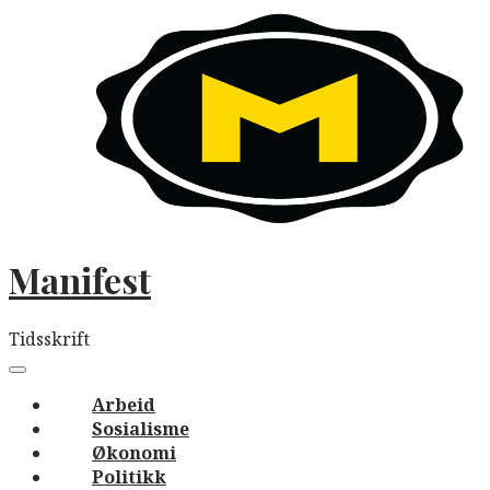
Skip
to
content
Manifest
Tidsskrift
Main
navigation
Menu
Arbeid
Sosialisme
Økonomi
Politikk