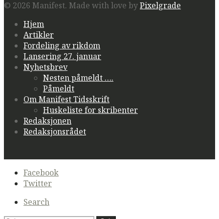
© 2026 Manifest.
Made with love by
Pixelgrade
Hjem
Artikler
Fordeling av rikdom
Lansering 27. januar
Nyhetsbrev
Nesten påmeldt ….
Påmeldt
Om Manifest Tidsskrift
Huskeliste for skribenter
Redaksjonen
Redaksjonsrådet
Secondary
Facebook
navigation
Twitter
Search