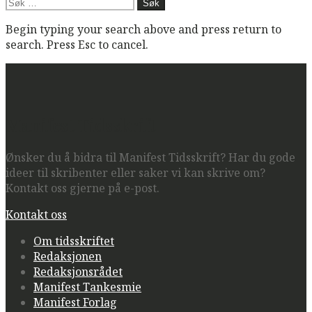
Søk
etter:
Begin typing your search above and press return to
search. Press Esc to cancel.
Manifest Tidsskrift
Ønsker du å bidra til Manifest Tidsskrift? Har du gode
ideer til skribenter eller saker vi kan skrive om?
Kontakt oss gjerne på e-post.
Kontakt oss
Om tidsskriftet
Redaksjonen
Redaksjonsrådet
Manifest Tankesmie
Manifest Forlag