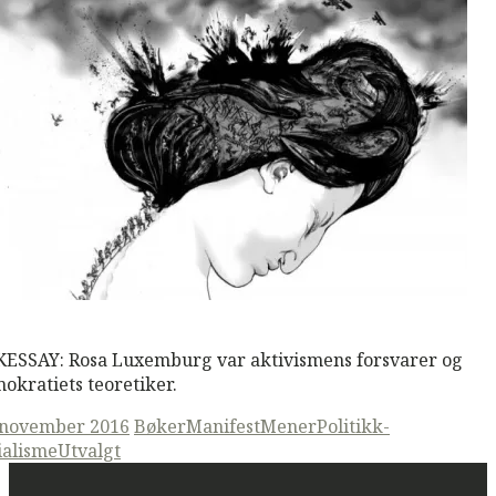
M
Read More
ESSAY: Rosa Luxemburg var aktivismens forsvarer og
okratiets teoretiker.
ted
 november 2016
Bøker
ManifestMener
Politikk-
ialisme
Utvalgt