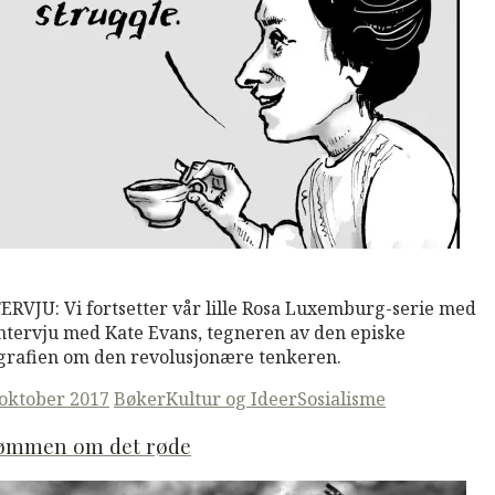
M
Read More
ERVJU: Vi fortsetter vår lille Rosa Luxemburg-serie med
intervju med Kate Evans, tegneren av den episke
grafien om den revolusjonære tenkeren.
ted
 oktober 2017
Bøker
Kultur og Ideer
Sosialisme
ømmen om det røde