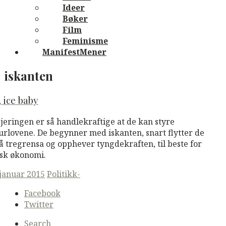
Ideer
Bøker
Film
Feminisme
ManifestMener
iskanten
, ice baby
jeringen er så handlekraftige at de kan styre
urlovene. De begynner med iskanten, snart flytter de
å tregrensa og opphever tyngdekraften, til beste for
sk økonomi.
ted
 januar 2015
Politikk-
Secondary
Facebook
navigation
Twitter
Search