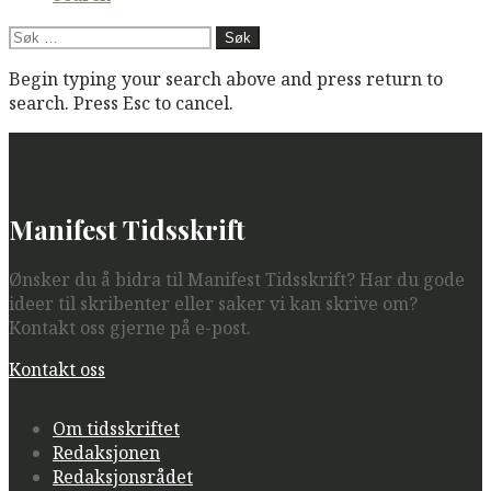
Søk
etter:
Begin typing your search above and press return to
search. Press Esc to cancel.
Manifest Tidsskrift
Ønsker du å bidra til Manifest Tidsskrift? Har du gode
ideer til skribenter eller saker vi kan skrive om?
Kontakt oss gjerne på e-post.
Kontakt oss
Om tidsskriftet
Redaksjonen
Redaksjonsrådet