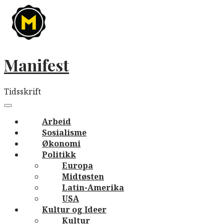
Skip
to
content
Manifest
Tidsskrift
Main
navigation
Menu
Arbeid
Sosialisme
Økonomi
Politikk
Europa
Midtøsten
Latin-Amerika
USA
Kultur og Ideer
Kultur