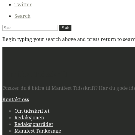
navigation
Twitter
Search
Søk
etter:
Begin typing your search above and press return to search
Manifest Tidsskrift
Ønsker du å bidra til Manifest Tidsskrift? Har du gode ide
Kontakt oss
Om tidsskriftet
Redaksjonen
Redaksjonsrådet
Manifest Tankesmie