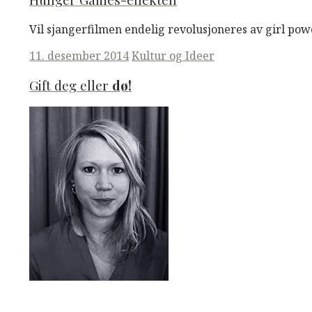
Vil sjangerfilmen endelig revolusjoneres av girl pow
Posted
11. desember 2014
Kultur og Ideer
on
Gift deg eller
dø!
M
M
Read More