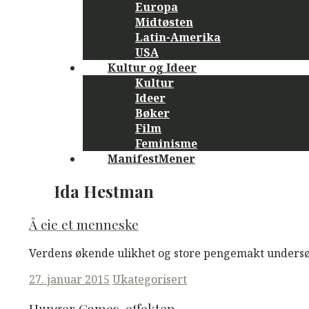
Europa
Midtøsten
Latin-Amerika
USA
Kultur og Ideer
Kultur
Ideer
Bøker
Film
Feminisme
ManifestMener
Ida Hestman
Å eie et menneske
Verdens økende ulikhet og store pengemakt undersøk
Posted
27. januar 2015
Ukategorisert
on
Hunger Games-effekten