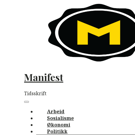
Skip
to
content
Manifest
Tidsskrift
Main
navigation
Menu
Arbeid
Sosialisme
Økonomi
Politikk