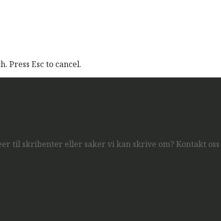
. Press Esc to cancel.
er til skribenter eller saker vi kan skrive om? Kontakt oss