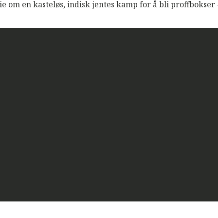
ie om en kasteløs, indisk jentes kamp for å bli proffbokser –