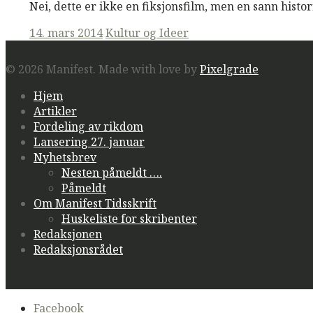
Nei, dette er ikke en fiksjonsfilm, men en sann histor
Posted
14. mars 2014
Kultur og Ideer
on
© 2026 Manifest.
Made with love by
Pixelgrade
Hjem
Artikler
Fordeling av rikdom
Lansering 27. januar
Nyhetsbrev
Nesten påmeldt ….
Påmeldt
Om Manifest Tidsskrift
Huskeliste for skribenter
Redaksjonen
Redaksjonsrådet
Secondary
Facebook