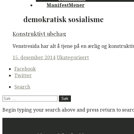
ManifestMener
demokratisk sosialisme
Konstruktivt ubehag
Venstresida har alt å tjene på en ærlig og konstrukti
Posted
15. desember 2014
Ukategorisert
on
Secondary
Facebook
navigation
Twitter
Search
Søk
etter:
Begin typing your search above and press return to search