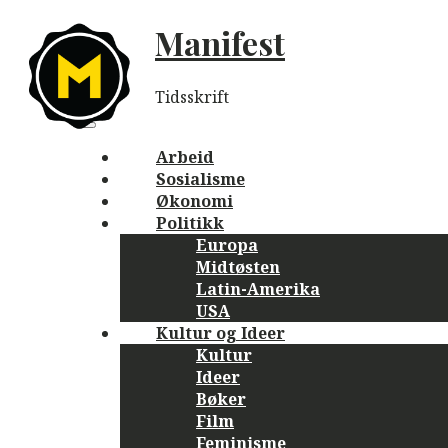
Skip
Manifest
to
content
Tidsskrift
Main
navigation
Menu
Arbeid
Sosialisme
Økonomi
Politikk
Europa
Midtøsten
Latin-Amerika
USA
Kultur og Ideer
Kultur
Ideer
Bøker
Film
Feminisme