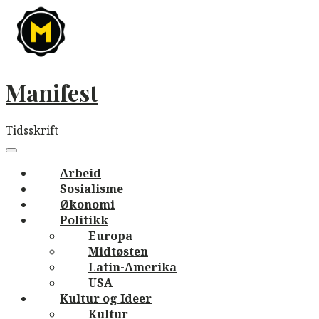
Skip
to
content
Manifest
Tidsskrift
Main
navigation
Menu
Arbeid
Sosialisme
Økonomi
Politikk
Europa
Midtøsten
Latin-Amerika
USA
Kultur og Ideer
Kultur