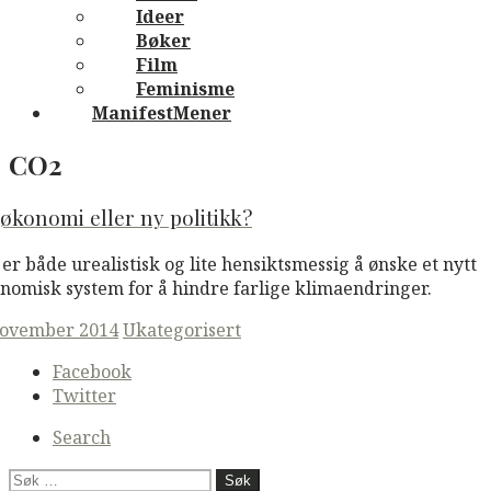
Ideer
Bøker
Film
Feminisme
ManifestMener
CO2
økonomi eller ny politikk?
 er både urealistisk og lite hensiktsmessig å ønske et nytt
nomisk system for å hindre farlige klimaendringer.
ted
november 2014
Ukategorisert
Secondary
Facebook
navigation
Twitter
Search
Søk