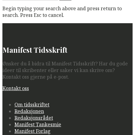
etter:
Begin typing your search above and press return to
search. Press Esc to cancel.
Manifest Tidsskrift
Ønsker du å bidra til Manifest Tidsskrift? Har du gode
ideer til skribenter eller saker vi kan skrive om?
Kontakt oss gjerne på e-post.
Kontakt oss
Om tidsskriftet
Redaksjonen
Redaksjonsrådet
Manifest Tankesmie
Manifest Forlag