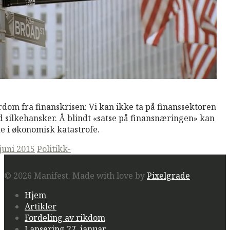
M
Read More
dom fra finanskrisen: Vi kan ikke ta på finanssektoren
 silkehansker. Å blindt «satse på finansnæringen» kan
e i økonomisk katastrofe.
ted
 juni 2015
Politikk-
© 2026 Manifest.
Made with love by
Pixelgrade
Hjem
Artikler
Fordeling av rikdom
Lansering 27. januar