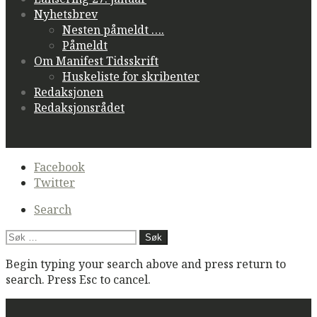
Nyhetsbrev
Nesten påmeldt ….
Påmeldt
Om Manifest Tidsskrift
Huskeliste for skribenter
Redaksjonen
Redaksjonsrådet
Secondary
Facebook
navigation
Twitter
Search
Søk
etter:
Begin typing your search above and press return to
search. Press Esc to cancel.