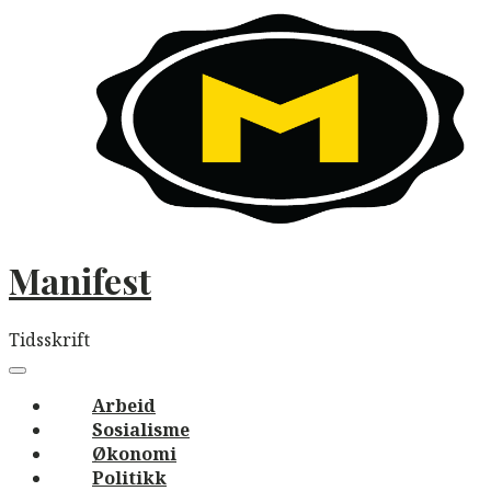
Skip
to
content
Manifest
Tidsskrift
Main
navigation
Menu
Arbeid
Sosialisme
Økonomi
Politikk