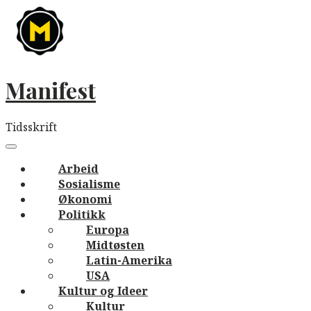
Skip
to
content
Manifest
Tidsskrift
Main
navigation
Menu
Arbeid
Sosialisme
Økonomi
Politikk
Europa
Midtøsten
Latin-Amerika
USA
Kultur og Ideer
Kultur