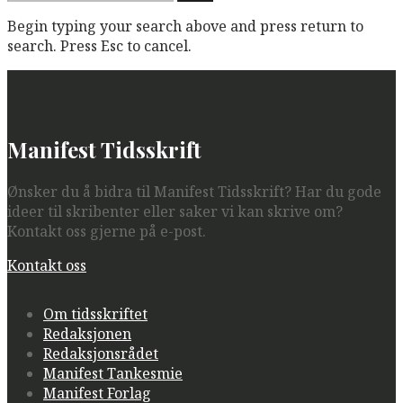
etter:
Begin typing your search above and press return to
search. Press Esc to cancel.
Manifest Tidsskrift
Ønsker du å bidra til Manifest Tidsskrift? Har du gode
ideer til skribenter eller saker vi kan skrive om?
Kontakt oss gjerne på e-post.
Kontakt oss
Om tidsskriftet
Redaksjonen
Redaksjonsrådet
Manifest Tankesmie
Manifest Forlag