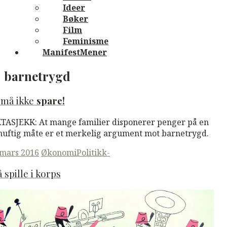
Ideer
Bøker
Film
Feminisme
ManifestMener
barnetrygd
 må ikke
spare!
TASJEKK: At mange familier disponerer penger på en
nuftig måte er et merkelig argument mot barnetrygd.
ted
 mars 2016
Økonomi
Politikk-
å spille i korps