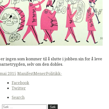
M
Read More
 er ingen som kommer til å slutte i jobben sin for å leve
barnetrygden, selv om den dobles.
ted
 mai 2015
ManifestMener
Politikk-
Secondary
Facebook
navigation
Twitter
Search
Søk