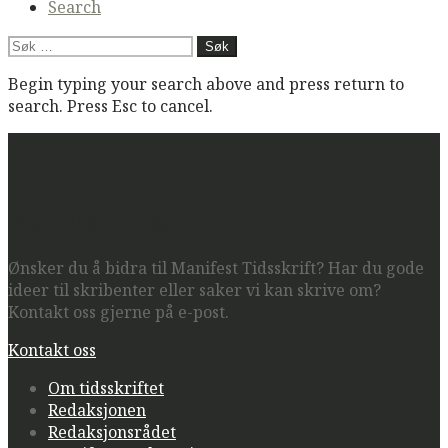
Search
Søk
etter:
Begin typing your search above and press return to
search. Press Esc to cancel.
Manifest Tidsskrift
Ønsker du å bidra til Manifest Tidsskrift? Har du gode
ideer til skribenter eller saker vi kan skrive om?
Kontakt oss gjerne på e-post.
Kontakt oss
Om tidsskriftet
Redaksjonen
Redaksjonsrådet