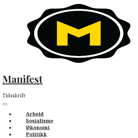
Skip
to
content
Manifest
Tidsskrift
Main
navigation
Menu
Arbeid
Sosialisme
Økonomi
Politikk