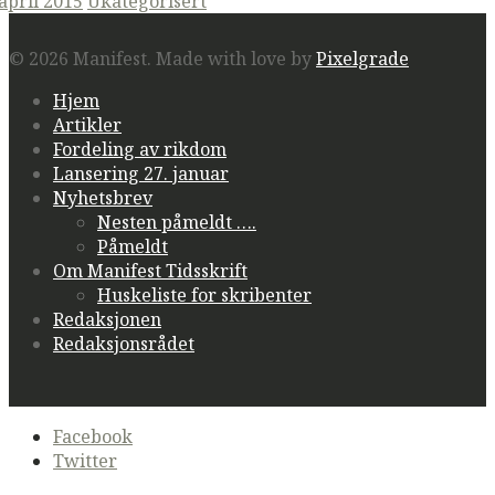
ted
 april 2015
Ukategorisert
© 2026 Manifest.
Made with love by
Pixelgrade
Hjem
Artikler
Fordeling av rikdom
Lansering 27. januar
Nyhetsbrev
Nesten påmeldt ….
Påmeldt
Om Manifest Tidsskrift
Huskeliste for skribenter
Redaksjonen
Redaksjonsrådet
Secondary
Facebook
navigation
Twitter