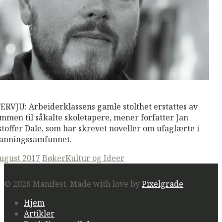
M
Read More
ERVJU: Arbeiderklassens gamle stolthet erstattes av
mmen til såkalte skoletapere, mener forfatter Jan
stoffer Dale, som har skrevet noveller om ufaglærte i
anningssamfunnet.
ted
august 2017
Bøker
Kultur og Ideer
© 2026 Manifest.
Made with love by
Pixelgrade
Hjem
Artikler