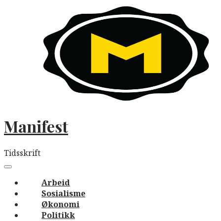
Skip
to
content
Manifest
Tidsskrift
Main
navigation
Menu
Arbeid
Sosialisme
Økonomi
Politikk