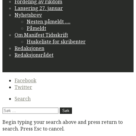
Fordeling av rikdom
Lansering 27. januar
Nyhetsbrev
Nesten påmeldt ….
Påmeldt
Om Manifest Tidsskrift
Huskeliste for skribenter
Redaksjonen
Redaksjonsrådet
Secondary
Facebook
navigation
Twitter
Search
Søk
etter:
Begin typing your search above and press return to
search. Press Esc to cancel.