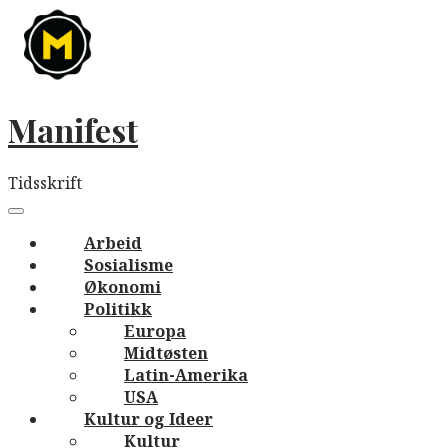
Skip
to
content
Manifest
Tidsskrift
Main
navigation
Menu
Arbeid
Sosialisme
Økonomi
Politikk
Europa
Midtøsten
Latin-Amerika
USA
Kultur og Ideer
Kultur