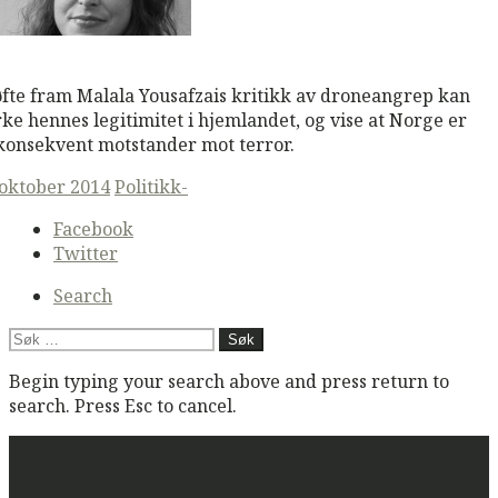
M
Read More
øfte fram Malala Yousafzais kritikk av droneangrep kan
rke hennes legitimitet i hjemlandet, og vise at Norge er
konsekvent motstander mot terror.
ted
 oktober 2014
Politikk-
Secondary
Facebook
navigation
Twitter
Search
Søk
etter:
Begin typing your search above and press return to
search. Press Esc to cancel.