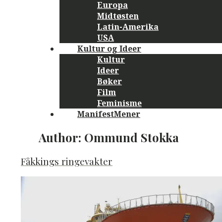
Europa
Midtøsten
Latin-Amerika
USA
Kultur og Ideer
Kultur
Ideer
Bøker
Film
Feminisme
ManifestMener
Author:
Ommund Stokka
Fåkkings ringevakter