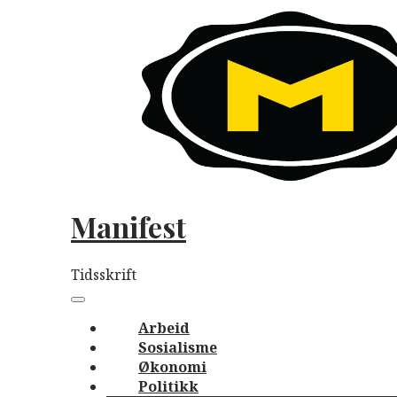
Skip
to
content
Manifest
Tidsskrift
Main
navigation
Menu
Arbeid
Sosialisme
Økonomi
Politikk