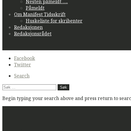
Nesten påmeldt ….
Påmeldt
Om Manifest Tidsskrift
Huskeliste for skribenter
Redaksjonen
Redaksjonsrådet
Secondary
Facebook
navigation
Twitter
Search
Søk
etter:
Begin typing your search above and press return to search