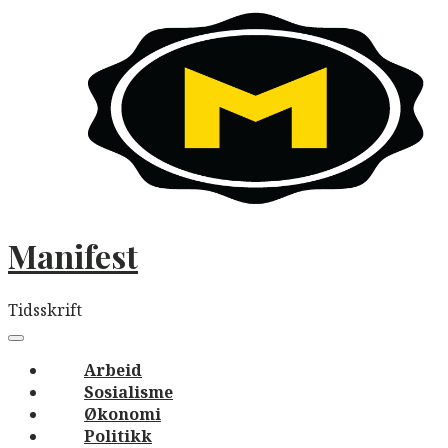
Skip
to
content
Manifest
Tidsskrift
Main
navigation
Menu
Arbeid
Sosialisme
Økonomi
Politikk