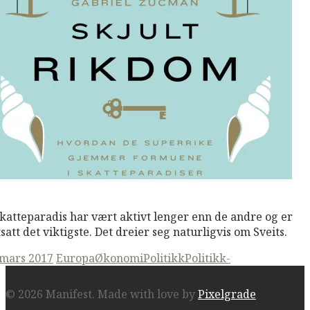
M
Read More
skatteparadis har vært aktivt lenger enn de andre og er
tsatt det viktigste. Det dreier seg naturligvis om Sveits.
ted
 mars 2017
Europa
Økonomi
Politikk
Politikk-
© 2026 Manifest.
Made with love by
Pixelgrade