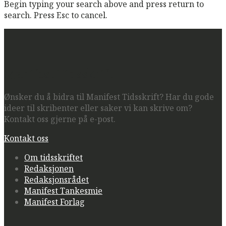
Begin typing your search above and press return to
search. Press Esc to cancel.
Manifest Tidsskrift
Ønsker du å bidra til Manifest Tidsskrift? Har du gode
ideer til skribenter eller saker vi kan skrive om?
Kontakt oss gjerne på e-post.
Kontakt oss
Om tidsskriftet
Redaksjonen
Redaksjonsrådet
Manifest Tankesmie
Manifest Forlag