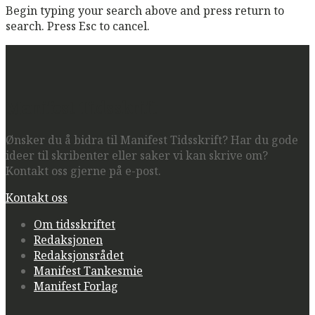
Begin typing your search above and press return to
search. Press Esc to cancel.
Manifest Tidsskrift
Ønsker du å bidra til Manifest Tidsskrift? Har du gode
ideer til skribenter eller saker vi kan skrive om?
Kontakt oss gjerne på e-post.
Kontakt oss
Om tidsskriftet
Redaksjonen
Redaksjonsrådet
Manifest Tankesmie
Manifest Forlag