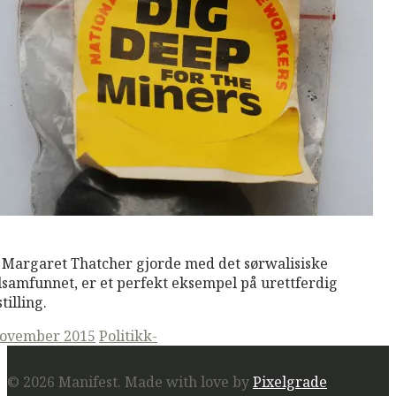
M
Read More
 Margaret Thatcher gjorde med det sørwalisiske
lsamfunnet, er et perfekt eksempel på urettferdig
tilling.
ted
november 2015
Politikk-
© 2026 Manifest.
Made with love by
Pixelgrade