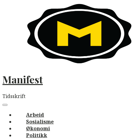
Skip
to
content
Manifest
Tidsskrift
Main
navigation
Menu
Arbeid
Sosialisme
Økonomi
Politikk